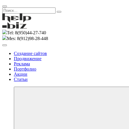
Закрыть
Найти:
Поиск
Поиск
Перейти
к
содержимому
Tel: 8(950)44-27-740
Создание сайтов под ключ и разработка продвижения в Перми
Создание сайтов в Перми
Mes: 8(912)98-28-448
и других городах РФ
Меню
Создание сайтов
Продвижение
Реклама
Портфолио
Акции
Статьи
Больше